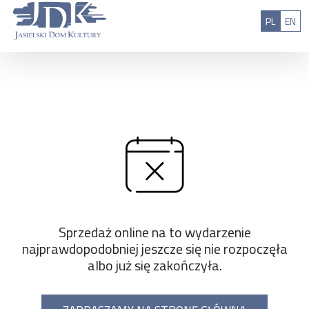
Przejdź do treści
: 0
Polski
Eng
PL
EN
Sprzedaż online na to wydarzenie
najprawdopodobniej jeszcze się nie rozpoczęła
albo już się zakończyła.