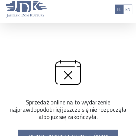
Przejdź do treści
: 0
Polski
Eng
PL
EN
Sprzedaż online na to wydarzenie
najprawdopodobniej jeszcze się nie rozpoczęła
albo już się zakończyła.